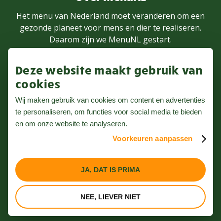
Het menu van Nederland moet veranderen om een
gezonde planeet voor mens en dier te realiseren.
Daarom zijn we MenuNL gestart.
Deze website maakt gebruik van
MEER WETEN
cookies
Wij maken gebruik van cookies om content en advertenties
te personaliseren, om functies voor social media te bieden
Volg ons op Instagram
en om onze website te analyseren.
Voorkeuren aanpassen
Nieuwsbrief
Privacybeleid
JA, DAT IS PRIMA
Algemene voorwaarden
NEE, LIEVER NIET
Website door Webreact