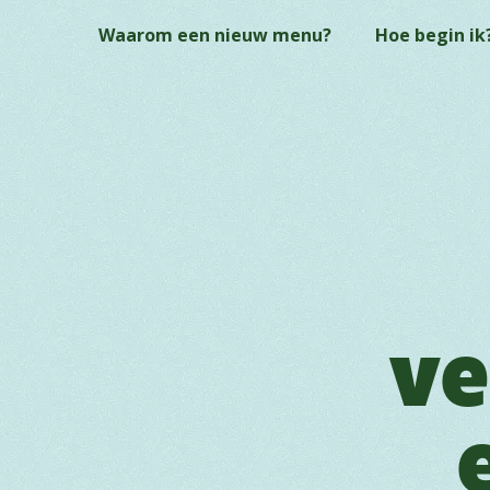
Skip
Waarom een nieuw menu?
Hoe begin ik
to
main
content
ve