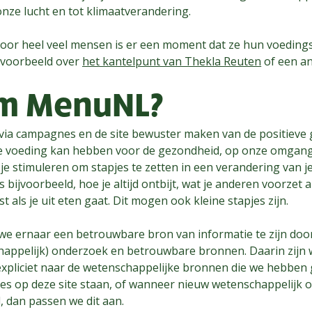
onze lucht en tot klimaatverandering.
 voor heel veel mensen is er een moment dat ze hun voeding
jvoorbeeld over
het kantelpunt van Thekla Reuten
of een a
m MenuNL?
ia campagnes en de site bewuster maken van de positieve 
e voeding kan hebben voor de gezondheid, op onze omgang
 je stimuleren om stapjes te zetten in een verandering van j
bijvoorbeeld, hoe je altijd ontbijt, wat je anderen voorzet a
st als je uit eten gaat. Dit mogen ook kleine stapjes zijn.
 we ernaar een betrouwbare bron van informatie te zijn door
appelijk) onderzoek en betrouwbare bronnen. Daarin zijn 
 expliciet naar de wetenschappelijke bronnen die we hebben 
ies op deze site staan, of wanneer nieuw wetenschappelijk 
d, dan passen we dit aan.