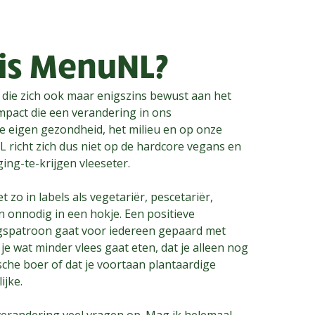
 is MenuNL?
die zich ook maar enigszins bewust aan het
impact die een verandering in ons
e eigen gezondheid, het milieu en op onze
richt zich dus niet op de hardcore vegans en
ing-te-krijgen vleeseter.
zo in labels als vegetariër, pescetariër,
n onnodig in een hokje. Een positieve
gspatroon gaat voor iedereen gepaard met
 je wat minder vlees gaat eten, dat je alleen nog
sche boer of dat je voortaan plantaardige
ijke.
 verandering veel vragen op. Mag ik helemaal