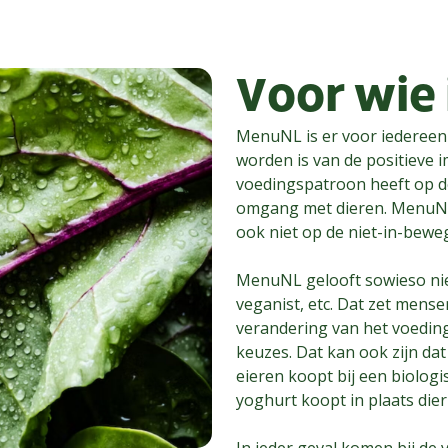
Voor wie
MenuNL is er voor iedereen 
worden is van de positieve 
voedingspatroon heeft op d
omgang met dieren. MenuNL 
ook niet op de niet-in-beweg
MenuNL gelooft sowieso niet 
veganist, etc. Dat zet mense
verandering van het voedin
keuzes. Dat kan ook zijn dat
eieren koopt bij een biologi
yoghurt koopt in plaats dierl
In ieder geval komen bij de