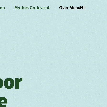
len
Mythes Ontkracht
Over MenuNL
oor
e