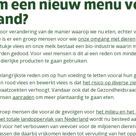
 een nieuw menu v
and?
 voor verandering van de manier waarop we nu eten, echter 
te is er een groep mensen voor wie
onze omgang met dieren
stukje vlees en onze melk bestaat een bio-industrie waarin 
orden gedood. Voor veel mensen is dit al een reden om minde
dierlijke producten te gaan gebruiken.
elangrijkste reden om op hun voeding te letten vooral hun
an rood vlees en bewerkt vlees is dat
het risico op diverse zi
 vaatzoekten verhoogt. Vandaar ook dat de Gezondheidsraad
ensen
aanraden
om meer plantaardig te gaan eten.
n groep mensen die vooral de gevolgen voor
het milieu en het
het totale landoppervlak van Nederland
wordt nu besteed aa
ral voor het verbouwen van veevoer voor de miljoenen diere
ssen die daarbij vrijkomen leiden tot vervuiling van het op