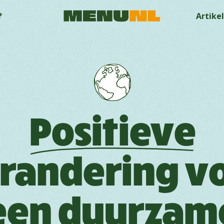
?
Artike
Positieve
randering v
een duurzam