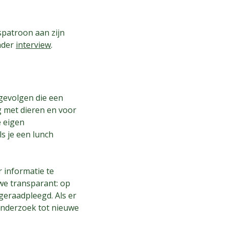
spatroon aan zijn
nder
interview
.
gevolgen die een
 met dieren en voor
e eigen
ls je een lunch
 informatie te
we transparant: op
geraadpleegd. Als er
onderzoek tot nieuwe