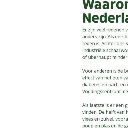
Waarom
Nederl
Er zijn veel redenen
anders zijn. Als eers
reden is. Achter ons 
industriële schaal w
of überhaupt minder 
Voor anderen is de b
effect van het eten v
diabetes en hart- en
Voedingscentrum m
Als laatste is er ee
vinden.
De helft van 
vlees en zuivel, voo
poep en plas en de ga