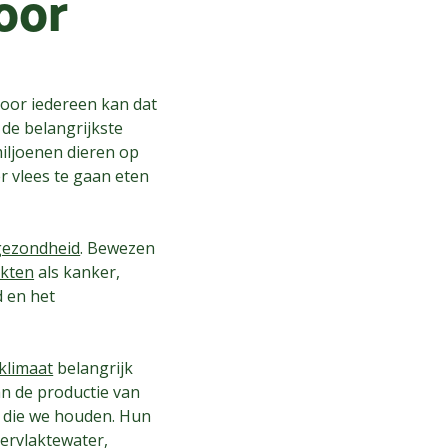
oor
voor iedereen kan dat
de belangrijkste
miljoenen dieren op
r vlees te gaan eten
gezondheid
. Bewezen
ekten
als kanker,
 en het
 klimaat
belangrijk
n de productie van
n die we houden. Hun
pervlaktewater,