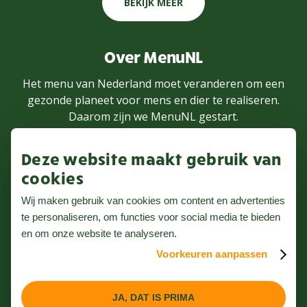
BEKIJK MEER
Over MenuNL
Het menu van Nederland moet veranderen om een
gezonde planeet voor mens en dier te realiseren.
Daarom zijn we MenuNL gestart.
Deze website maakt gebruik van
MEER WETEN
cookies
Wij maken gebruik van cookies om content en advertenties
te personaliseren, om functies voor social media te bieden
Volg ons op Instagram
en om onze website te analyseren.
Voorkeuren aanpassen
Nieuwsbrief
Privacybeleid
JA, DAT IS PRIMA