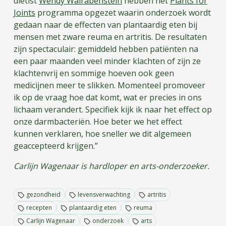
diëtist
Wendy Walrabenstein
hebben het
Plants for
Joints
programma opgezet waarin onderzoek wordt
gedaan naar de effecten van plantaardig eten bij
mensen met zware reuma en artritis. De resultaten
zijn spectaculair: gemiddeld hebben patiënten na
een paar maanden veel minder klachten of zijn ze
klachtenvrij en sommige hoeven ook geen
medicijnen meer te slikken. Momenteel promoveer
ik op de vraag hoe dat komt, wat er precies in ons
lichaam verandert. Specifiek kijk ik naar het effect op
onze darmbacteriën. Hoe beter we het effect
kunnen verklaren, hoe sneller we dit algemeen
geaccepteerd krijgen.”
Carlijn Wagenaar is hardloper en arts-onderzoeker.
gezondheid
levensverwachting
artritis
recepten
plantaardig eten
reuma
Carlijn Wagenaar
onderzoek
arts