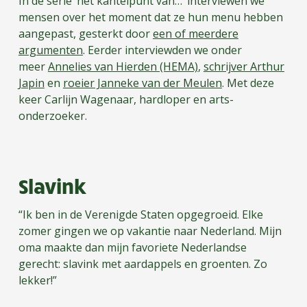
In de serie ‘het kantelpunt van…’ interviewen we
mensen over het moment dat ze hun menu hebben
aangepast, gesterkt door
een of meerdere
argumenten
. Eerder interviewden we onder
meer
Annelies van Hierden (HEMA)
,
schrijver Arthur
Japin
en
roeier Janneke van der Meulen
. Met deze
keer Carlijn Wagenaar, hardloper en arts-
onderzoeker.
Slavink
“Ik ben in de Verenigde Staten opgegroeid. Elke
zomer gingen we op vakantie naar Nederland. Mijn
oma maakte dan mijn favoriete Nederlandse
gerecht: slavink met aardappels en groenten. Zo
lekker!”