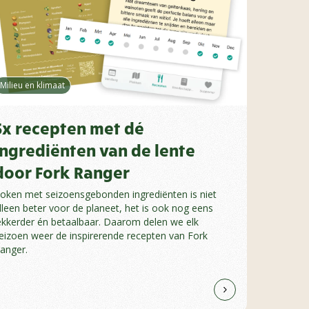
Gezondhe
Feit…
rondo
Milieu en klimaat
Door midd
situaties w
gekkighei
5x recepten met dé
ingrediënten van de lente
door Fork Ranger
oken met seizoensgebonden ingrediënten is niet
lleen beter voor de planeet, het is ook nog eens
ekkerder én betaalbaar. Daarom delen we elk
eizoen weer de inspirerende recepten van Fork
anger.