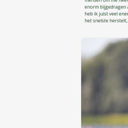
mensen om me heen. 
enorm bijgedragen aa
heb ik juist veel en
het snelste herstelt,