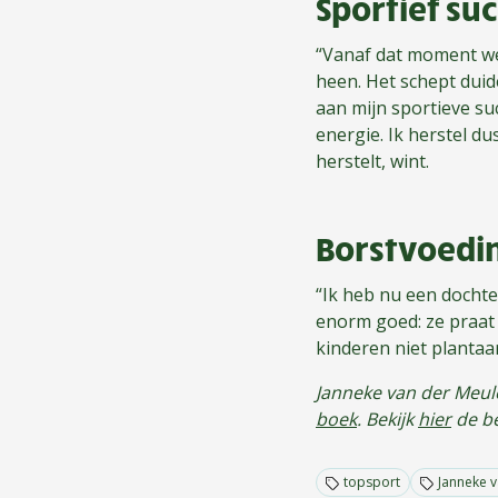
Sportief su
“Vanaf dat moment we
heen. Het schept duid
aan mijn sportieve su
energie. Ik herstel du
herstelt, wint.
Borstvoedi
“Ik heb nu een dochte
enorm goed: ze praat 
kinderen niet plantaa
Janneke van der Meule
boek
.
Bekijk
hier
de be
topsport
Janneke 