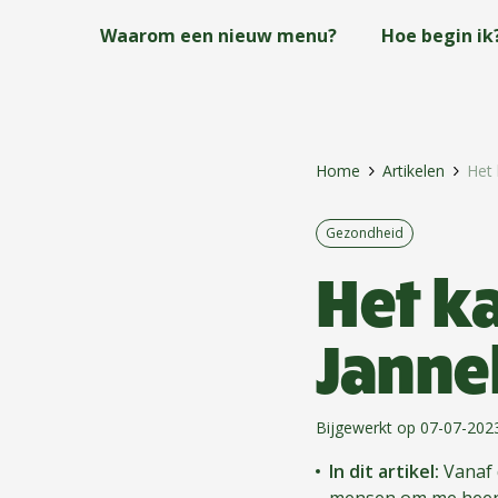
Skip
Waarom een nieuw menu?
Hoe begin ik
to
main
content
Home
Artikelen
Het 
Gezondheid
Het k
Janne
Bijgewerkt op 07-07-202
In dit artikel:
Vanaf 