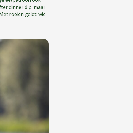
ige eetpatroon ook
fter dinner dip, maar
 Met roeien geldt: wie