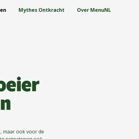
len
Mythes Ontkracht
Over MenuNL
oeier
en
f, maar ook voor de