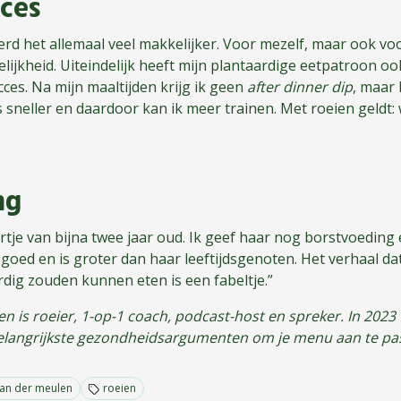
cces
rd het allemaal veel makkelijker. Voor mezelf, maar ook 
elijkheid. Uiteindelijk heeft mijn plantaardige eetpatroon 
cces. Na mijn maaltijden krijg ik geen
after dinner dip
, maar 
s sneller en daardoor kan ik meer trainen. Met roeien geldt: 
ng
rtje van bijna twee jaar oud. Ik geef haar nog borstvoeding 
goed en is groter dan haar leeftijdsgenoten. Het verhaal d
rdig zouden kunnen eten is een fabeltje.”
n is roeier, 1-op-1 coach, podcast-host en spreker. In 2023 
langrijkste gezondheidsargumenten om je menu aan te pa
van der meulen
roeien