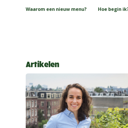
Skip
Waarom een nieuw menu?
Hoe begin ik
to
main
content
Artikelen