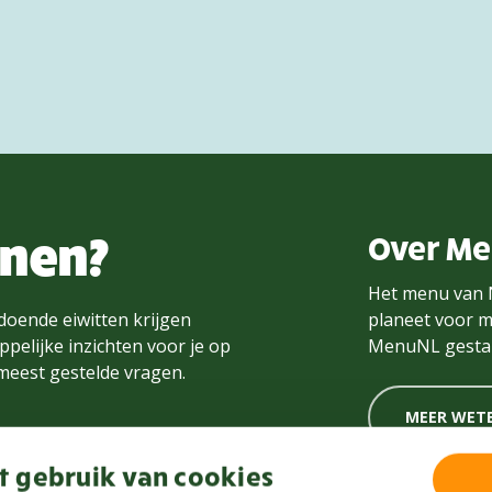
nnen?
Over M
Het menu van 
doende eiwitten krijgen
planeet voor m
pelijke inzichten voor je op
MenuNL gestar
 meest gestelde vragen.
MEER WET
 gebruik van cookies