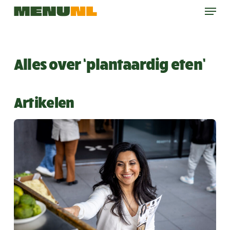
Menu
Skip
to
main
content
Alles over ‘plantaardig eten’
Artikelen