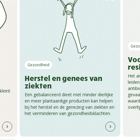
Gezo
Voo
res
Gezondheid
Het an
Herstel en genees van
leide
ziekten
antibi
kleint
gevaa
Een gebalanceerd dieet met minder dierlijke
waard
en meer plantaardige producten kan helpen
overli
bij het herstel en de genezing van ziekten en
het verminderen van gezondheidsklachten.