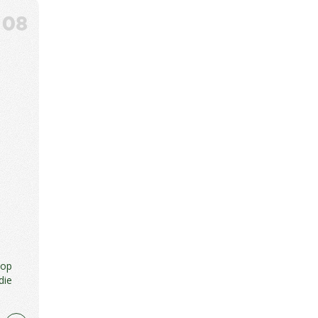
08
 op
die