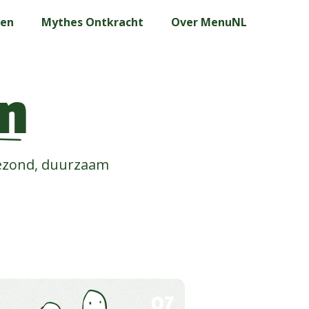
len
Mythes Ontkracht
Over MenuNL
n
gezond, duurzaam
07