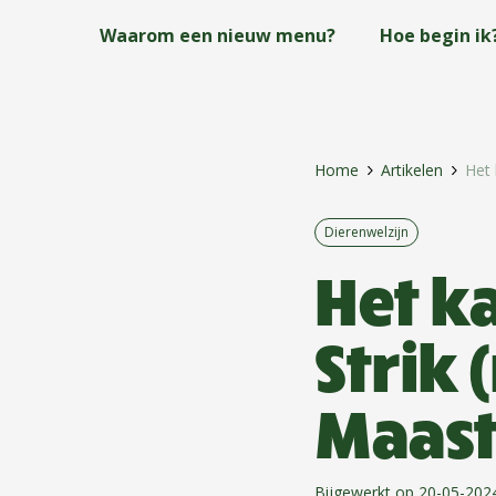
Skip
Waarom een nieuw menu?
Hoe begin ik
to
main
content
Home
Artikelen
Het 
Dierenwelzijn
Het k
Strik 
Maast
Bijgewerkt op 20-05-202