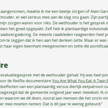
 aangenomen, maakte ik me een beetje zorgen of Alain Garn
houder, er wel serieus mee aan de slag zou gaan. Zijn parti
ijn zorgen waren voor niks. De wethouder is het gesprek m
ben het goed opgepakt. Zelf heb ik plantaardige kokosm
e raadsvergadering. De meeste raadsleden reageerden heel p
m te zeggen dat ik hen aan het denken zette. Maar er was
est haar eigen beenham meegenomen en zette die pontificaal 
ire
 evaluatiegesprek met de wethouder gehad. Hij was heel posit
door de Netflix-documentaire
You Are What You Eat: A Twin 
effecten van een plantaardig versus dierlijk eetpatroon ov
oegezegd dat de gemeente volgend jaar weer meedoet. Ik vi
en waarom we dit doen, vooral aan mensen die het onzin v
r mee moeten nemen. Dat is dit jaar te weinig gebeurd.”