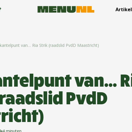
?
Artike
kantelpunt van… Ria Strik (raadslid PvdD Maastricht)
antelpunt van… R
(raadslid PvdD
richt)
4
4 minuten