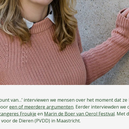
telpunt van…’ interviewen we mensen over het moment dat 
door
een of meerdere argumenten
. Eerder interviewden we
zangeres Froukje
en
Marin de Boer van Oerol Festival
. Met d
j voor de Dieren (PVDD) in Maastricht.