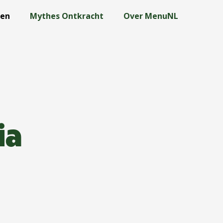
len
Mythes Ontkracht
Over MenuNL
ia