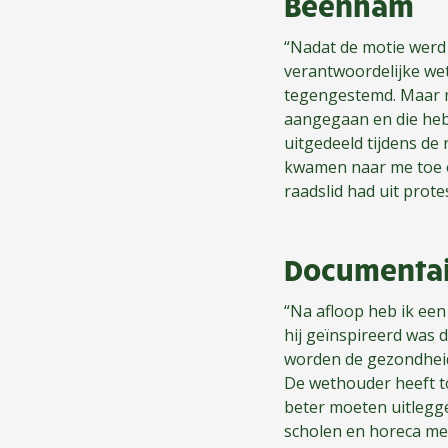
Beenham
“Nadat de motie werd
verantwoordelijke wet
tegengestemd. Maar m
aangegaan en die heb
uitgedeeld tijdens d
kwamen naar me toe o
raadslid had uit prot
Documenta
“Na afloop heb ik een
hij geïnspireerd was 
worden de gezondheids
De wethouder heeft t
beter moeten uitlegg
scholen en horeca mee