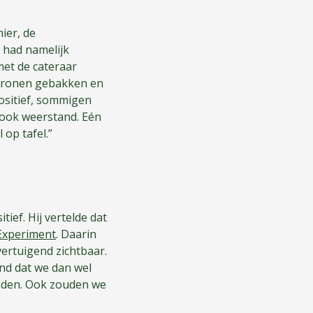
ier, de
j had namelijk
et de cateraar
akronen gebakken en
ositief, sommigen
 ook weerstand. Eén
op tafel.”
ief. Hij vertelde dat
Experiment
. Daarin
ertuigend zichtbaar.
nd dat we dan wel
inden. Ook zouden we