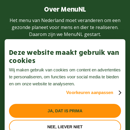
Over MenuNL
Het menu van Nederland moet veranderen om een
gezonde planeet voor mens en dier te realiseren.
Daarom zijn we MenuNL gestart.
Deze website maakt gebruik van
MEER WETEN
cookies
Wij maken gebruik van cookies om content en advertenties
te personaliseren, om functies voor social media te bieden
Volg ons op Instagram
en om onze website te analyseren.
Voorkeuren aanpassen
Nieuwsbrief
Privacybeleid
JA, DAT IS PRIMA
Algemene voorwaarden
NEE, LIEVER NIET