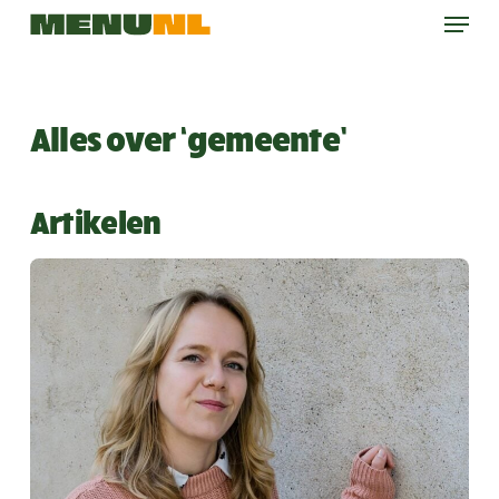
Menu
Skip
to
main
content
Alles over ‘gemeente’
Artikelen