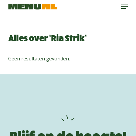
Menu
Skip
to
main
content
Alles over ‘Ria Strik’
Geen resultaten gevonden.
Blijf op de hoogte!