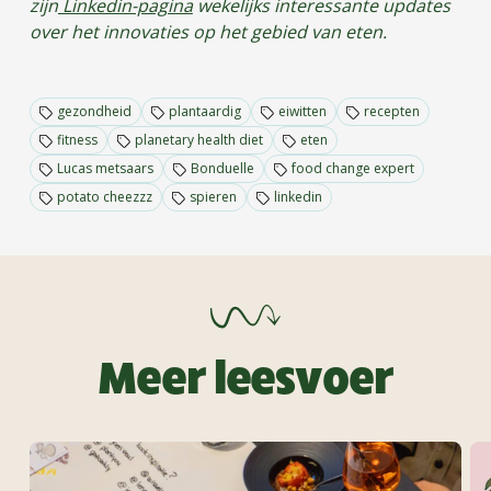
zijn
Linkedin-pagina
wekelijks interessante updates
over het innovaties op het gebied van eten.
gezondheid
plantaardig
eiwitten
recepten
fitness
planetary health diet
eten
Lucas metsaars
Bonduelle
food change expert
potato cheezzz
spieren
linkedin
Meer leesvoer