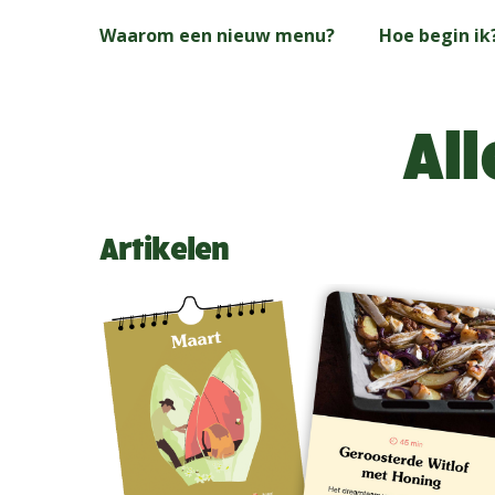
Skip
Waarom een nieuw menu?
Hoe begin ik
to
main
content
All
Artikelen