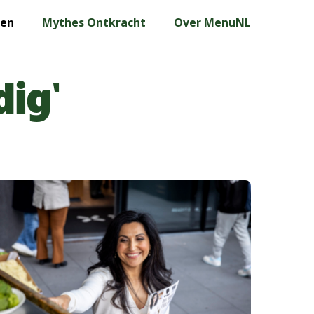
len
Mythes Ontkracht
Over MenuNL
dig’