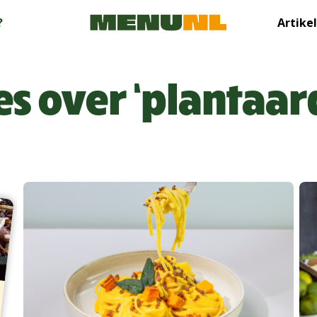
?
Artike
es over ‘plantaar