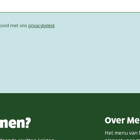
kkoord met ons
privacybeleid
.
nnen?
Over M
Het menu van 