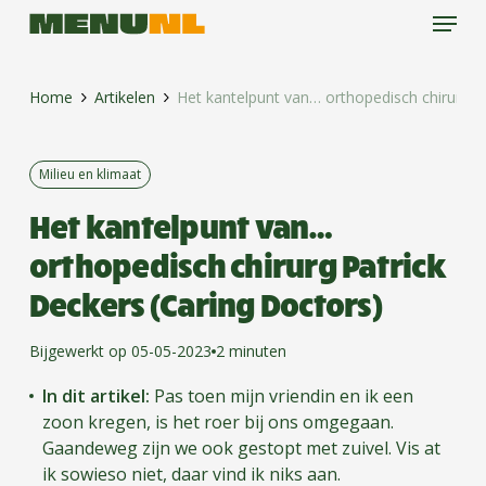
Menu
Skip
to
main
content
Home
Artikelen
Het kantelpunt van… orthopedisch chirurg P
Milieu en klimaat
Het kantelpunt van…
orthopedisch chirurg Patrick
Deckers (Caring Doctors)
Bijgewerkt op 05-05-2023
2 minuten
In dit artikel:
Pas toen mijn vriendin en ik een
zoon kregen, is het roer bij ons omgegaan.
Gaandeweg zijn we ook gestopt met zuivel. Vis at
ik sowieso niet, daar vind ik niks aan.