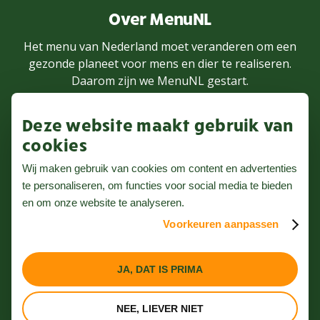
Over MenuNL
Het menu van Nederland moet veranderen om een
gezonde planeet voor mens en dier te realiseren.
Daarom zijn we MenuNL gestart.
Deze website maakt gebruik van
MEER WETEN
cookies
Wij maken gebruik van cookies om content en advertenties
te personaliseren, om functies voor social media te bieden
Volg ons op Instagram
en om onze website te analyseren.
Voorkeuren aanpassen
Nieuwsbrief
Privacybeleid
JA, DAT IS PRIMA
Algemene voorwaarden
NEE, LIEVER NIET
Website door Webreact