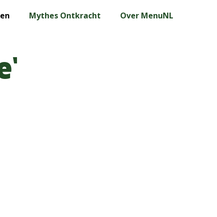
len
Mythes Ontkracht
Over MenuNL
e’