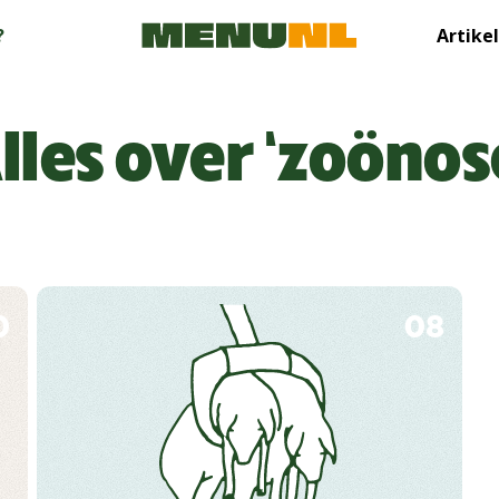
?
Artike
lles over ‘zoönos
0
08