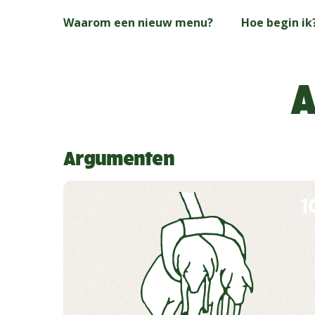
Skip
Waarom een nieuw menu?
Hoe begin ik
to
main
content
A
Argumenten
1