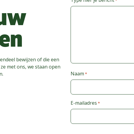
*
ouw
ten
endeel bewijzen of die een
l ze met ons, we staan open
Naam
n.
*
Voornaam
E-mailadres
*