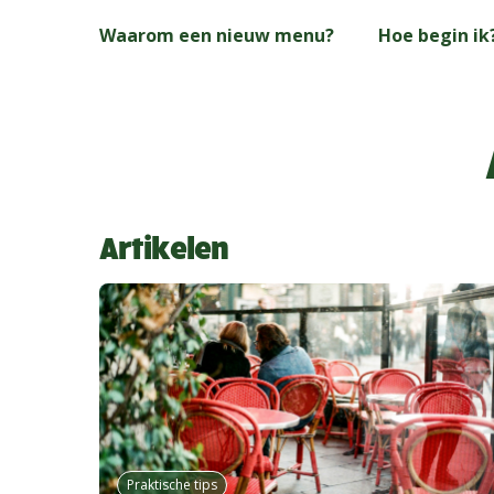
Skip
Waarom een nieuw menu?
Hoe begin ik
to
main
content
Artikelen
Praktische tips