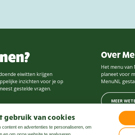
nnen?
Over M
Het menu van 
doende eiwitten krijgen
planeet voor m
pelijke inzichten voor je op
MenuNL gestar
 meest gestelde vragen.
MEER WET
 gebruik van cookies
content en advertenties te personaliseren, om
en en om onze website te analyseren.