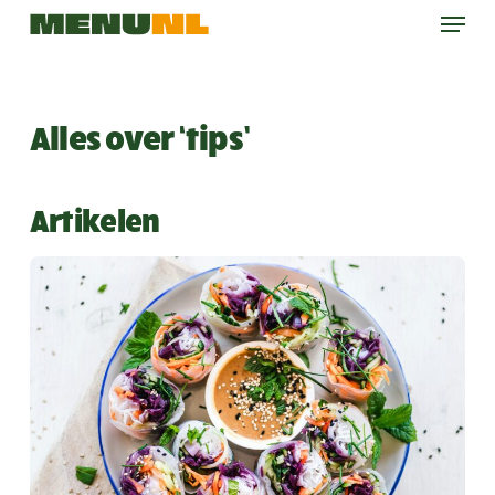
Menu
Skip
to
main
content
Alles over ‘tips’
Artikelen