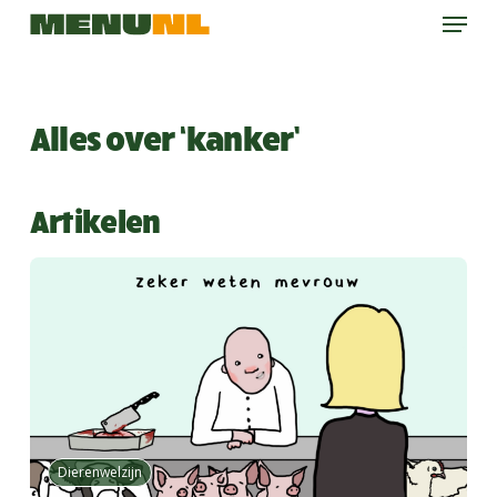
Menu
Skip
to
main
content
Alles over ‘kanker’
Artikelen
Dierenwelzijn