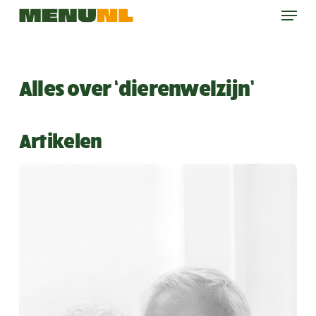
Menu
Skip
to
main
content
Alles over ‘dierenwelzijn’
Artikelen