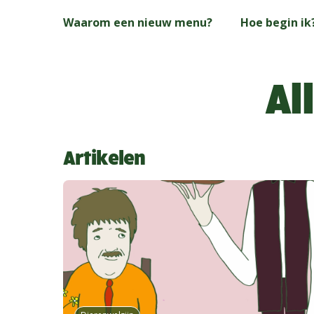
Skip
Waarom een nieuw menu?
Hoe begin ik
to
main
content
Al
Artikelen