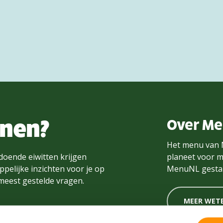
nnen?
Over M
Het menu van 
doende eiwitten krijgen
planeet voor m
pelijke inzichten voor je op
MenuNL gestar
 meest gestelde vragen.
MEER WET