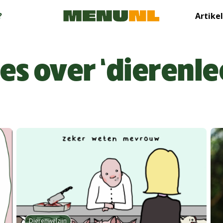
?
Artike
les over ‘dierenle
Dierenwelzijn