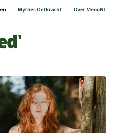
len
Mythes Ontkracht
Over MenuNL
ed’