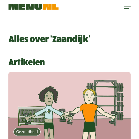
Menu
Skip
to
main
content
Alles over ‘Zaandijk’
Artikelen
Gezondheid