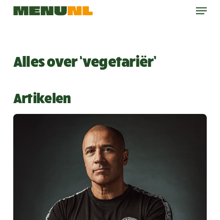
Menu
Skip
to
main
content
Alles over ‘vegetariër’
Artikelen