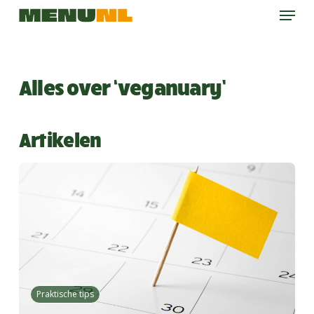
Menu
Skip
to
main
content
Alles over ‘veganuary’
Artikelen
Praktische tips