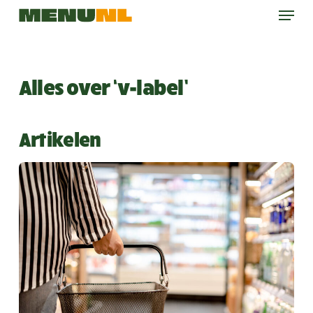
Menu
Skip
to
main
content
Alles over ‘v-label’
Artikelen