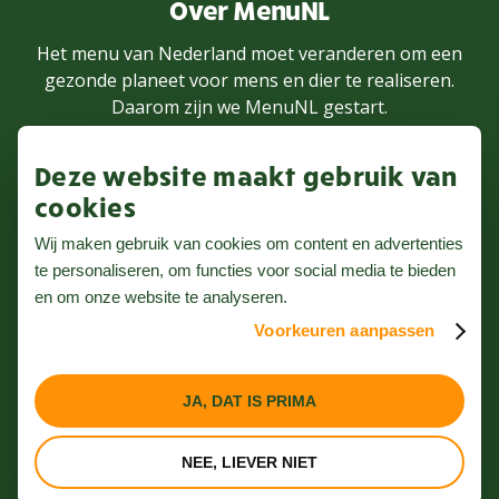
Over MenuNL
Het menu van Nederland moet veranderen om een
gezonde planeet voor mens en dier te realiseren.
Daarom zijn we MenuNL gestart.
Deze website maakt gebruik van
MEER WETEN
cookies
Wij maken gebruik van cookies om content en advertenties
te personaliseren, om functies voor social media te bieden
Volg ons op Instagram
en om onze website te analyseren.
Voorkeuren aanpassen
Nieuwsbrief
Privacybeleid
JA, DAT IS PRIMA
Algemene voorwaarden
NEE, LIEVER NIET
Website door Webreact