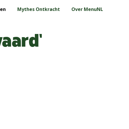
len
Mythes Ontkracht
Over MenuNL
waard’