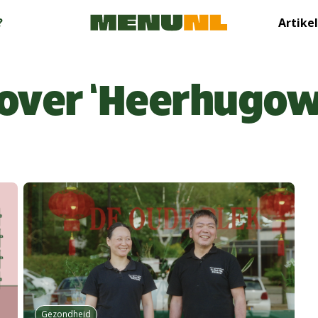
?
Artike
 over ‘Heerhugo
Gezondheid