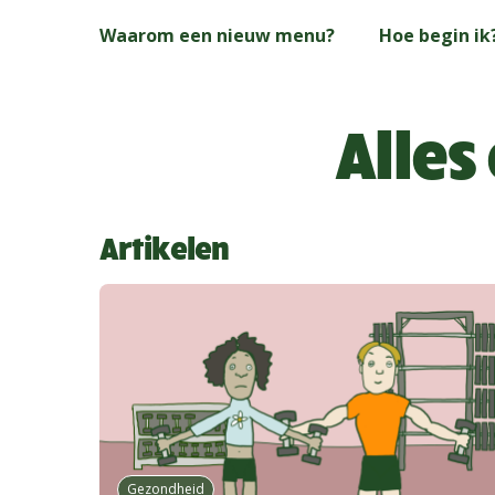
Skip
Waarom een nieuw menu?
Hoe begin ik
to
main
content
Alles
Artikelen
Gezondheid