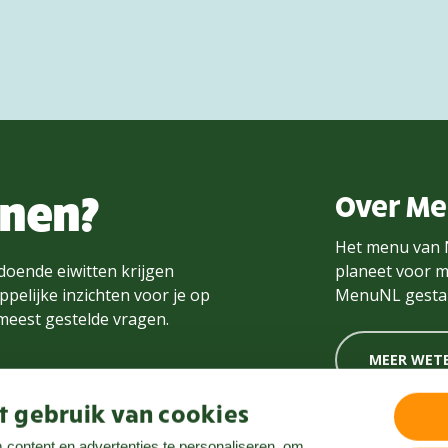
nnen?
Over M
Het menu van 
doende eiwitten krijgen
planeet voor m
pelijke inzichten voor je op
MenuNL gestar
 meest gestelde vragen.
MEER WET
 gebruik van cookies
content en advertenties te personaliseren, om