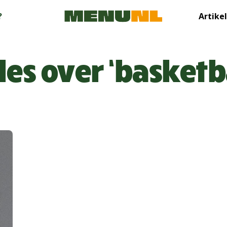
?
Artike
les over ‘basketb