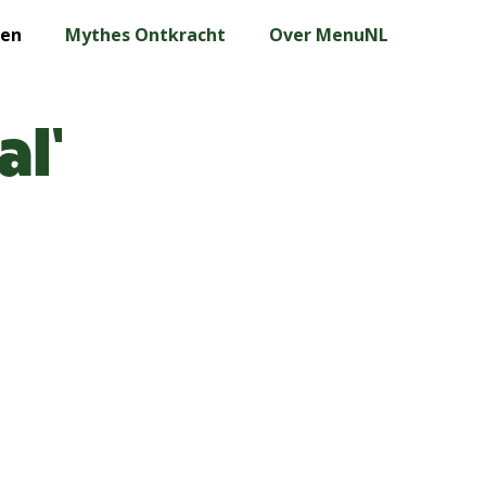
len
Mythes Ontkracht
Over MenuNL
al’