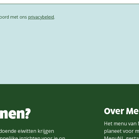
kkoord met ons
privacybeleid
.
nnen?
Over M
Het menu van 
doende eiwitten krijgen
planeet voor m
pelijke inzichten voor je op
MenuNL gestar