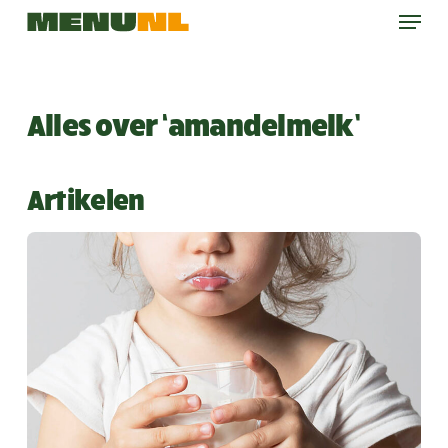
Menu
Skip
to
main
content
Alles over ‘amandelmelk’
Artikelen