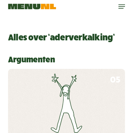
Menu
Skip
to
main
content
Alles over ‘aderverkalking’
Argumenten
05