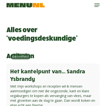
Menu
Skip
to
main
content
Alles over
‘voedingsdeskundige’
Artikelen
Gezondheid
Het kantelpunt van… Sandra
Ysbrandy
Met mijn workshops en recepten wil ik mensen
aanmoedigen om niet die ongezonde, kant en klare
vegaburgers te kopen als vervanging van vlees, maar
met groenten aan de slag te gaan. Dan wordt koken en
eten echt een feestje.