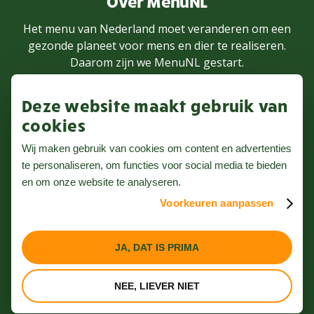
Over MenuNL
Het menu van Nederland moet veranderen om een
gezonde planeet voor mens en dier te realiseren.
Daarom zijn we MenuNL gestart.
Deze website maakt gebruik van
MEER WETEN
cookies
Wij maken gebruik van cookies om content en advertenties
te personaliseren, om functies voor social media te bieden
Volg ons op Instagram
en om onze website te analyseren.
Voorkeuren aanpassen
Nieuwsbrief
Privacybeleid
JA, DAT IS PRIMA
Algemene voorwaarden
NEE, LIEVER NIET
Website door Webreact