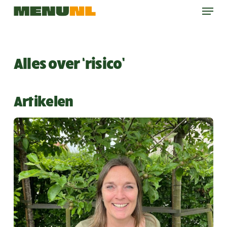
Menu
Skip
to
main
content
Alles over ‘risico’
Artikelen