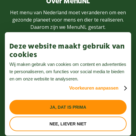
Over MenuNL
Het menu van Nederland moet veranderen om een
gezonde planeet voor mens en dier te realiseren.
Daarom zijn we MenuNL gestart.
Deze website maakt gebruik van
MEER WETEN
cookies
Wij maken gebruik van cookies om content en advertenties
te personaliseren, om functies voor social media te bieden
Volg ons op Instagram
en om onze website te analyseren.
Voorkeuren aanpassen
Nieuwsbrief
Privacybeleid
JA, DAT IS PRIMA
Algemene voorwaarden
NEE, LIEVER NIET
Website door Webreact