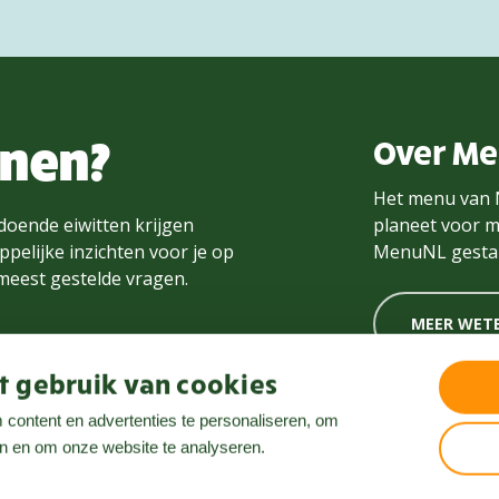
nnen?
Over M
Het menu van 
doende eiwitten krijgen
planeet voor m
pelijke inzichten voor je op
MenuNL gestar
 meest gestelde vragen.
MEER WET
 gebruik van cookies
content en advertenties te personaliseren, om
en en om onze website te analyseren.