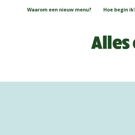
Skip
Waarom een nieuw menu?
Hoe begin ik
to
main
content
Alles