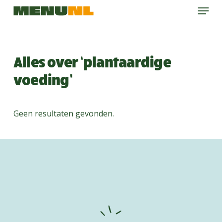
Menu
Skip
to
main
content
Alles over ‘plantaardige
voeding’
Geen resultaten gevonden.