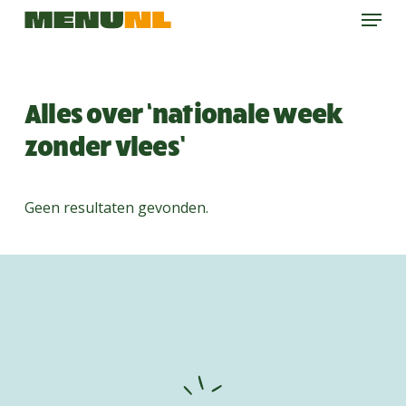
Menu
Skip
to
main
content
Alles over ‘nationale week
zonder vlees’
Geen resultaten gevonden.