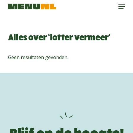
Menu
Skip
to
main
content
Alles over ‘lotter vermeer’
Geen resultaten gevonden.
Blijf op de hoogte!