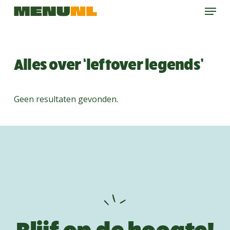
Menu
Skip
to
main
content
Alles over ‘leftover legends’
Geen resultaten gevonden.
Blijf op de hoogte!