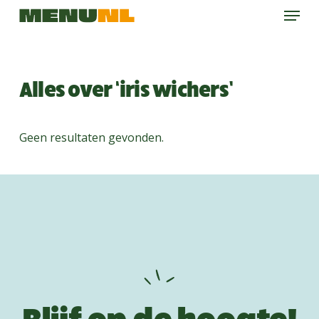
Menu
Skip
to
main
content
Alles over ‘iris wichers’
Geen resultaten gevonden.
Blijf op de hoogte!