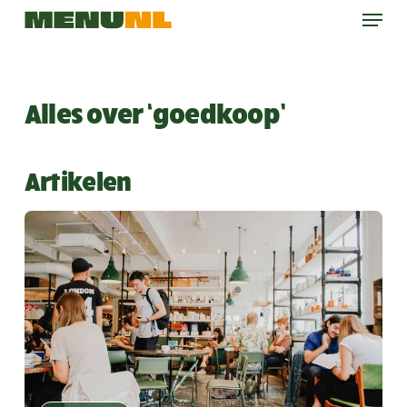
Menu
Skip
to
main
content
Alles over ‘goedkoop’
Artikelen