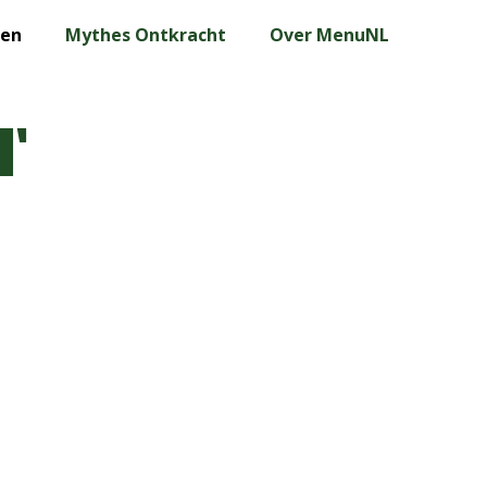
len
Mythes Ontkracht
Over MenuNL
l’