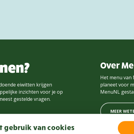
nnen?
Over M
Het menu van 
doende eiwitten krijgen
planeet voor m
pelijke inzichten voor je op
MenuNL gestar
 meest gestelde vragen.
MEER WET
 gebruik van cookies