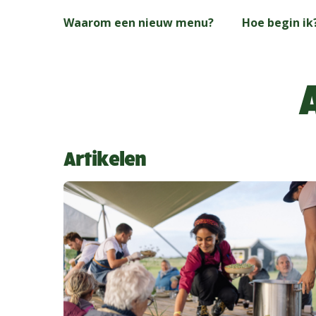
Skip
Waarom een nieuw menu?
Hoe begin ik
to
main
content
A
Artikelen