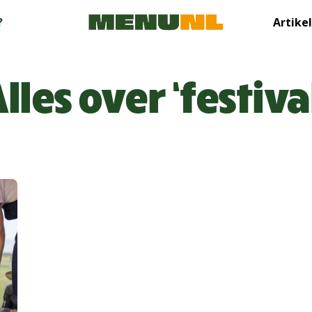
?
Artike
lles over ‘festiva