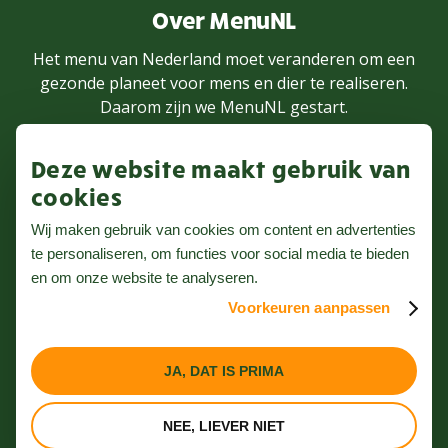
Over MenuNL
Het menu van Nederland moet veranderen om een
gezonde planeet voor mens en dier te realiseren.
Daarom zijn we MenuNL gestart.
Deze website maakt gebruik van
MEER WETEN
cookies
Wij maken gebruik van cookies om content en advertenties
te personaliseren, om functies voor social media te bieden
Volg ons op Instagram
en om onze website te analyseren.
Voorkeuren aanpassen
Nieuwsbrief
Privacybeleid
JA, DAT IS PRIMA
Algemene voorwaarden
NEE, LIEVER NIET
Website door Webreact