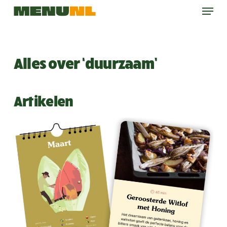
Menu
Skip
to
main
content
Alles over ‘duurzaam’
Artikelen