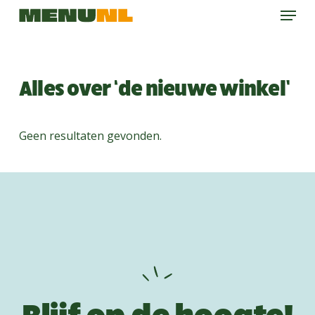
Menu
Skip
to
main
content
Alles over ‘de nieuwe winkel’
Geen resultaten gevonden.
Blijf op de hoogte!