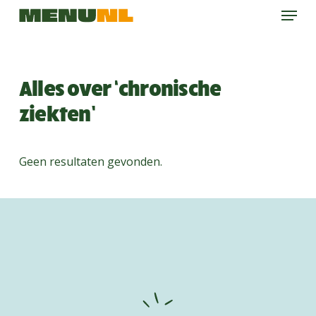
Menu
Skip
to
main
content
Alles over ‘chronische
ziekten’
Geen resultaten gevonden.