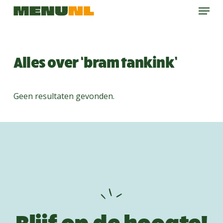
Menu
Skip
to
main
content
Alles over ‘bram tankink’
Geen resultaten gevonden.
Blijf op de hoogte!