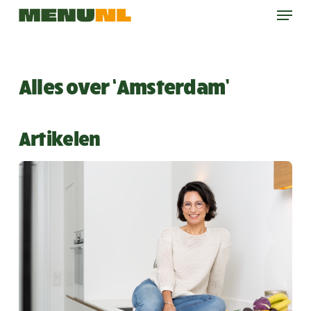
Menu
Skip
to
main
content
Alles over ‘Amsterdam’
Artikelen